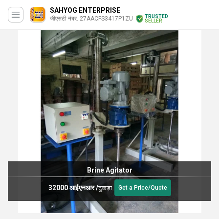
SAHYOG ENTERPRISE
TRUSTED
जीएसटी नंबर. 27AACFS3417P1ZU
SELLER
Brine Agitator
32000 आईएनआर
/
टुकड़ा
Get a Price/Quote