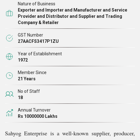
Nature of Business
और कर्मचारियों के बीच तेज़ बातचीत हमारी कंपनी की मुख्य ताकत है। सही
Exporter and Importer and Manufacturer and Service
आउटपुट के कारण, हमारे उत्पादों का व्यापक रूप से सभी प्रोसेस और
Provider and Distributor and Supplier and Trading
Company & Retailer
केमिकल उद्योगों जैसे फार्मास्यूटिकल्स, फूड, पेट्रोकेमिकल्स आदि में उपयोग
किया जाता है, हम सर्वश्रेष्ठ देने के लिए प्रतिबद्ध हैं, इस प्रकार उपभोक्ता
GST Number
शिकायतों के लिए कोई जगह नहीं बचती है। हमारी मशीनों की रेंज को
27AACFS3417P1ZU
प्रक्रिया में सबसे अच्छा और सबसे अधिक लागत प्रभावी माना जाता है।
Year of Establishment
1972
Member Since
21 Years
No of Staff
18
Annual Turnover
Rs 10000000 Lakhs
Sahyog Enterprise is a well-known supplier, producer,