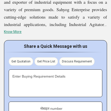
and exporter of industrial equipment with a focus on a
variety of premium goods. Sahyog Enterprise provides
cutting-edge solutions made to satisfy a variety of
industrial applications, including Industrial Agitators,
Industrial High Speed Disperser, Direct Drive Mixer,
Know More
Colour Mixing Machine, Mixing Machine, etc. The
company combines experience and state-of-the-art
Share a Quick Message with us
technology with a dedication to excellence and customer
satisfaction to guarantee exceptional performance and
Get Quotation
Get Price List
Discuss Requirement
dependability in every product. Sahyog Enterprise is a
globally recognized company that is trusted for its
Enter Buying Requirement Details
reliable manufacturing processes and excellent customer
service. It serves clients all over the world and keeps
setting industry standards.
मोबाइल number