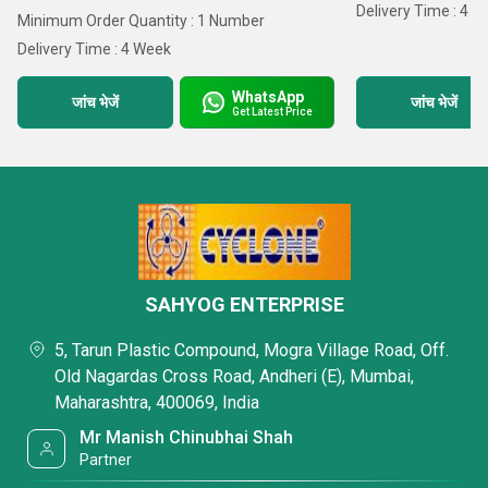
Delivery Time : 4 
Minimum Order Quantity : 1 Number
Delivery Time : 4 Week
WhatsApp
जांच भेजें
जांच भेजें
Get Latest Price
SAHYOG ENTERPRISE
5, Tarun Plastic Compound, Mogra Village Road, Off.
Old Nagardas Cross Road, Andheri (E), Mumbai,
Maharashtra, 400069, India
Mr Manish Chinubhai Shah
Partner