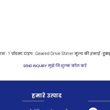
1
Geared Drive Stirrer
टुकड
्रा :
प्रॉडक्ट टाइप :
मूल्य की इकाई :
SEND INQUIRY
मुझे निःशुल्क कॉल करें
हमारे उत्पाद