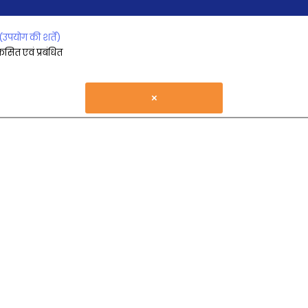
डिटर्जेंट मिश्रण मशीन
(उपयोग की शर्तें)
िकसित एवं प्रबंधित
इनलाइन होमोजेनाइज़र
औद्योगिक ब्लेंडर्स
×
ग्रहीय मिक्सर
फार्मास्युटिकल मशीनरी