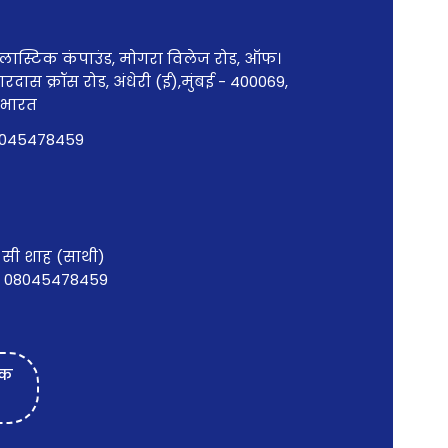
प्लास्टिक कंपाउंड, मोगरा विलेज रोड, ऑफ।
दास क्रॉस रोड, अंधेरी (ई),मुंबई - 400069,
, भारत
045478459
ष सी शाह
(
साथी
)
:
08045478459
्क