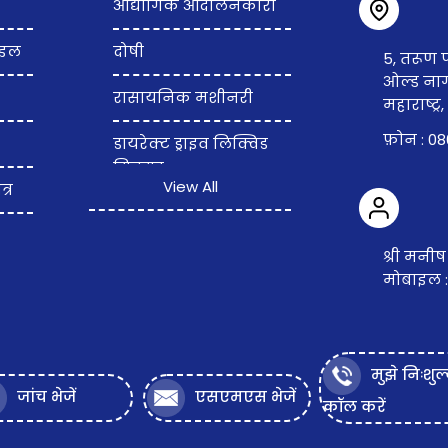
औद्योगिक आंदोलनकारी
ाइल
दोषी
5, तरूण 
ओल्ड नागर
रासायनिक मशीनरी
महाराष्ट्र
फ़ोन :
08
डायरेक्ट ड्राइव लिक्विड
मिक्सर
View All
्र
प्रयोगशाला हिलानेवाला
श्री मनी
हाई स्पीड डिस्पर्सर और
मोबाइल 
होमोजेनाइज़र
गियरयुक्त ड्राइव तरल
मिक्सर
मुझे निःशुल
जांच भेजें
एसएमएस भेजें
रंग मिश्रण मशीन
कॉल करें
मिश्रण मशीन