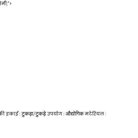
ेमी;">
टुकड़ा/टुकड़े
औद्योगिक
 की इकाई :
उपयोग :
मटेरियल :