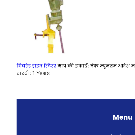
नंबर
गियरेड ड्राइव स्टिरर
माप की इकाई :
न्यूनतम आदेश मात
1 Years
वारंटी :
Menu