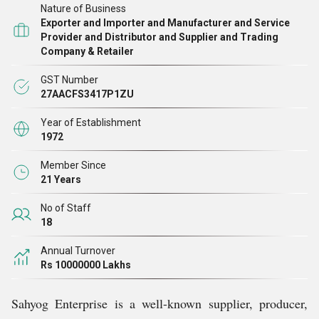
Nature of Business
और कर्मचारियों के बीच तेज़ बातचीत हमारी कंपनी की मुख्य ताकत है। सही
Exporter and Importer and Manufacturer and Service
आउटपुट के कारण, हमारे उत्पादों का व्यापक रूप से सभी प्रोसेस और
Provider and Distributor and Supplier and Trading
Company & Retailer
केमिकल उद्योगों जैसे फार्मास्यूटिकल्स, फूड, पेट्रोकेमिकल्स आदि में उपयोग
किया जाता है, हम सर्वश्रेष्ठ देने के लिए प्रतिबद्ध हैं, इस प्रकार उपभोक्ता
GST Number
शिकायतों के लिए कोई जगह नहीं बचती है। हमारी मशीनों की रेंज को
27AACFS3417P1ZU
प्रक्रिया में सबसे अच्छा और सबसे अधिक लागत प्रभावी माना जाता है।
Year of Establishment
1972
Member Since
21 Years
No of Staff
18
Annual Turnover
Rs 10000000 Lakhs
Sahyog Enterprise is a well-known supplier, producer,