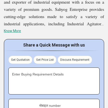
and exporter of industrial equipment with a focus on a
variety of premium goods. Sahyog Enterprise provides
cutting-edge solutions made to satisfy a variety of
industrial applications, including Industrial Agitators,
Industrial High Speed Disperser, Direct Drive Mixer,
Know More
Colour Mixing Machine, Mixing Machine, etc. The
company combines experience and state-of-the-art
Share a Quick Message with us
technology with a dedication to excellence and customer
satisfaction to guarantee exceptional performance and
Get Quotation
Get Price List
Discuss Requirement
dependability in every product. Sahyog Enterprise is a
globally recognized company that is trusted for its
Enter Buying Requirement Details
reliable manufacturing processes and excellent customer
service. It serves clients all over the world and keeps
setting industry standards.
मोबाइल number