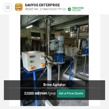
SAHYOG ENTERPRISE
TRUSTED
जीएसटी नंबर. 27AACFS3417P1ZU
SELLER
Brine Agitator
32000 आईएनआर
/
टुकड़ा
Get a Price/Quote