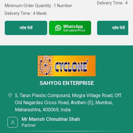
Delivery Time : 4 
Minimum Order Quantity : 1 Number
Delivery Time : 4 Week
WhatsApp
जांच भेजें
जांच भेजें
Get Latest Price
SAHYOG ENTERPRISE
5, Tarun Plastic Compound, Mogra Village Road, Off.
Old Nagardas Cross Road, Andheri (E), Mumbai,
Maharashtra, 400069, India
Mr Manish Chinubhai Shah
Partner