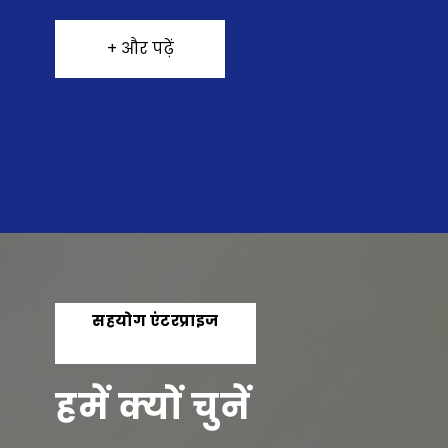
+ और पढ़ें
सहयोग एंटरप्राइज
GST : 27AACFS3417P1ZU
हमें क्यों चुनें